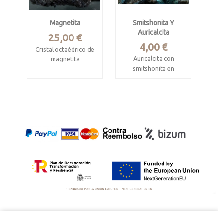
Magnetita
Smitshonita Y
Auricalcita
Precio
25,00 €
Precio
4,00 €
Cristal octaédrico de
Auricalcita con
magnetita
smitshonita en
Cullhuay, Huaros
matriz
District, Canta, Lima,
Mina Antonina,
Peru
Requejo, León.
Mide 4.2 x 3.8 x 3.2
Pieza de2.5 x 2 x 1
cm
cm
Recogida en el año
2000.