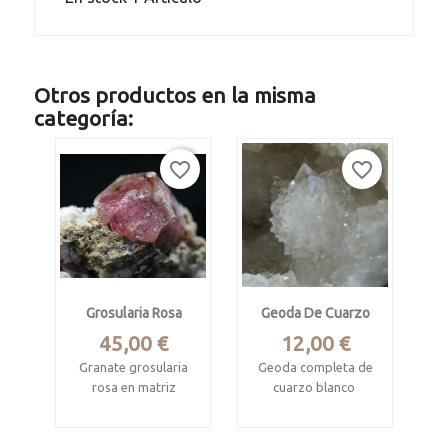
Otros productos en la misma
categoría:
favorite_border
favorite_border
Grosularia Rosa
Geoda De Cuarzo
Precio
Precio
45,00 €
12,00 €
Granate grosularia
Geoda completa de
rosa en matriz
cuarzo blanco
Sierra de Cruces,
Bou Craa,
Sierra Mojada
Marruecos