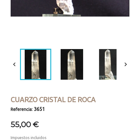
Loaded
:
Progress
:
Unmute
0%
0%


CUARZO CRISTAL DE ROCA
3651
Referencia:
55,00 €
Impuestos incluidos