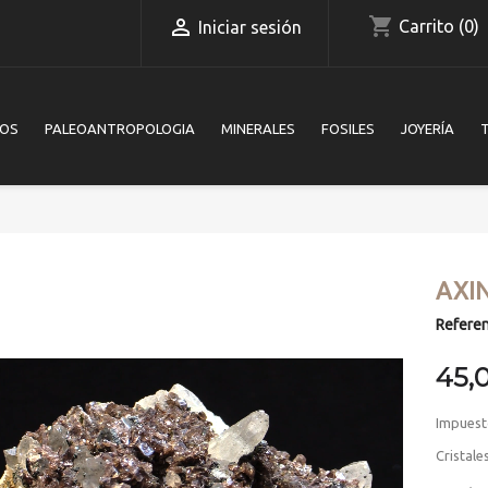
shopping_cart

Carrito
(0)
Iniciar sesión
IOS
PALEOANTROPOLOGIA
MINERALES
FOSILES
JOYERÍA
AXI
Referen
45,
Impuest
Cristale