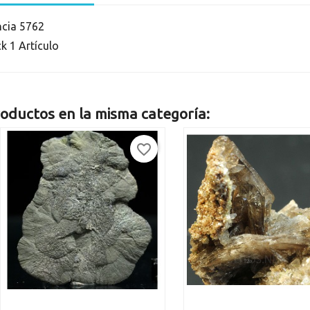
ncia
5762
ck
1 Artículo
oductos en la misma categoría:
favorite_border