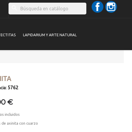
Facebook
Instag
search
TECTITAS
LAPIDARIUM Y ARTE NATURAL
NITA
5762
cia:
00 €
os incluidos
s de axinita con cuarzo