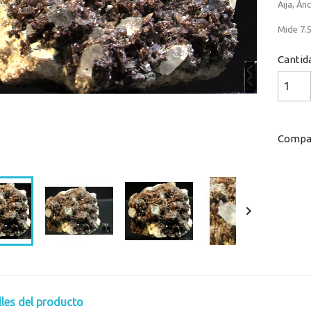
Aija, Án
Mide 7.5
Cantid
Compar
Loaded
:
Progress
:
0%
0%

lles del producto