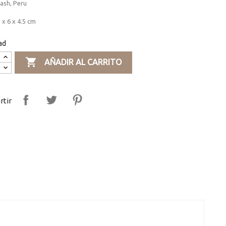
cash, Peru
 x 6 x 4.5 cm
ad

AÑADIR AL CARRITO
tir