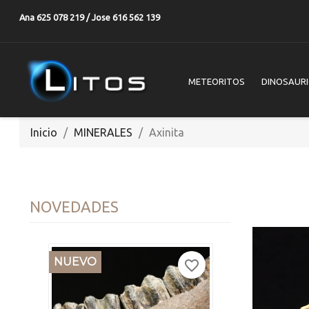
Ana 625 078 219 / Jose 616 562 139
METEORITOS
DINOSAUR
Inicio
MINERALES
Axinita
NOVEDADES
NUEVO
favorite_border