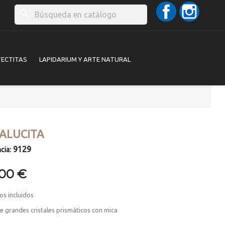
Facebook
Instag
search
TECTITAS
LAPIDARIUM Y ARTE NATURAL
ALUCITA
9129
cia:
,00 €
os incluidos
 grandes cristales prismáticos con mica