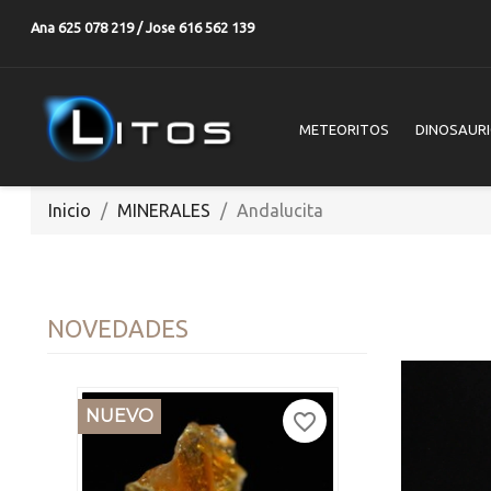
Ana 625 078 219 / Jose 616 562 139
METEORITOS
DINOSAUR
Inicio
MINERALES
Andalucita
NOVEDADES
NUEVO
favorite_border