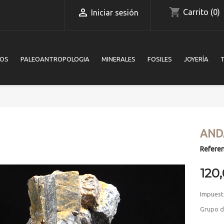
shopping_cart

Carrito
(0)
Iniciar sesión
IOS
PALEOANTROPOLOGIA
MINERALES
FOSILES
JOYERÍA
AND
Referen
120
Impuest
Grupo de