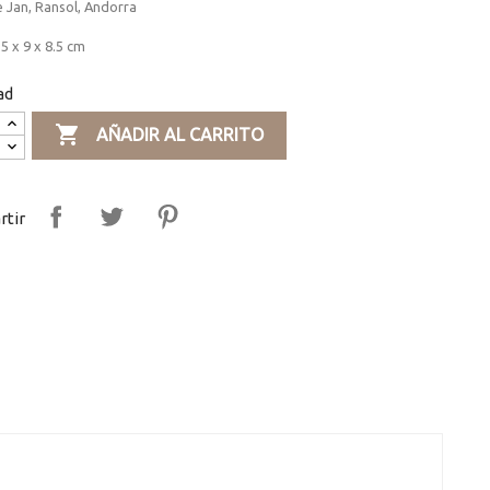
 Jan, Ransol, Andorra
5 x 9 x 8.5 cm
ad

AÑADIR AL CARRITO
tir