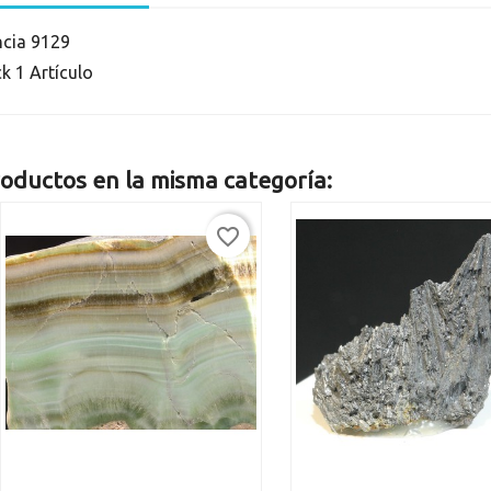
ncia
9129
ck
1 Artículo
oductos en la misma categoría:
favorite_border