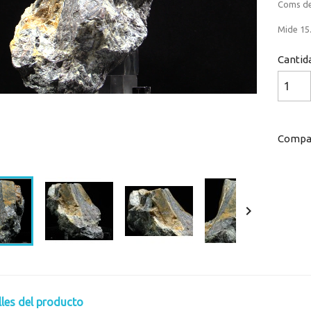
Coms de
Mide 15.
Cantid
Compar
Loaded
:
Progress
:
0%
0%

lles del producto