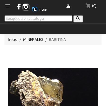
shopping_cart


(0)

Inicio
MINERALES
BARITINA