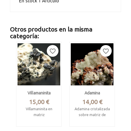
En stock
1 Artículo
Otros productos en la misma
categoría:
favorite_border
favorite_border
Villamaninita
Adamina
Precio
Precio
15,00 €
14,00 €
Villamaninita en
Adamina cristalizada
matriz
sobre matriz de
limonita
Mina La Divina