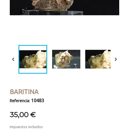
Loaded
:
Progress
:
Unmute
0%
0%


BARITINA
10483
Referencia:
35,00 €
Impuestos incluidos