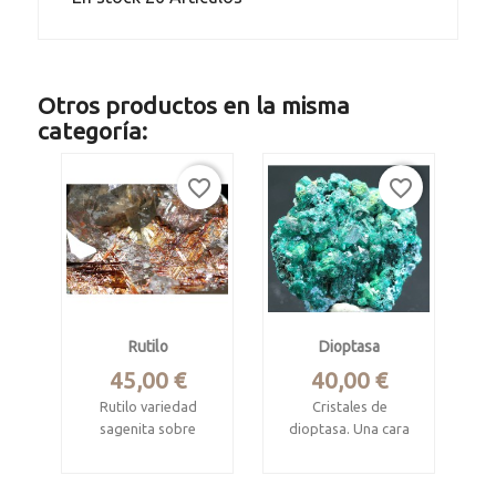
Otros productos en la misma
categoría:
favorite_border
favorite_border
Rutilo
Dioptasa
Precio
Precio
45,00 €
40,00 €
Rutilo variedad
Cristales de
sagenita sobre
dioptasa. Una cara
cuarzo
cristales brillantes y
la otra cara mate
Alchuri, Shigar