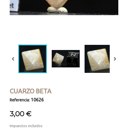
Loaded
:
Progress
:
Unmute
0%
0%


CUARZO BETA
10626
Referencia:
3,00 €
Impuestos incluidos