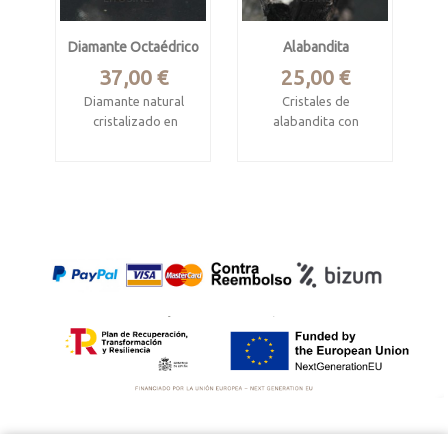
Diamante Octaédrico
Alabandita
Precio
Precio
37,00 €
25,00 €
Diamante natural
Cristales de
cristalizado en
alabandita con
octaedro
rodocrosita
Procede de Mina
Mina
Miba, Kasai-
Uchucchacua,Oyón,
oriental, R.D. Congo.
Lima, Peru
Mide 6 x 6 x 5.5 mm.
Mide 4 x 3.2 x 2.3 cm
Pesa 1.05 quilates.