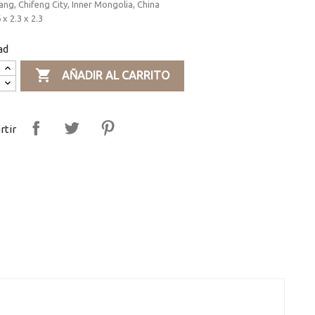
g, Chifeng City, Inner Mongolia, China
 x 2.3 x 2.3
ad

AÑADIR AL CARRITO
tir