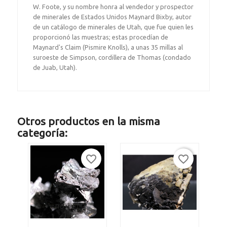
W. Foote, y su nombre honra al vendedor y prospector
de minerales de Estados Unidos Maynard Bixby, autor
de un catálogo de minerales de Utah, que fue quien les
proporcionó las muestras; estas procedían de
Maynard's Claim (Pismire Knolls), a unas 35 millas al
suroeste de Simpson, cordillera de Thomas (condado
de Juab, Utah).
Otros productos en la misma
categoría:
favorite_border
favorite_border