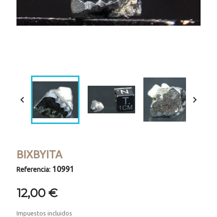
Loaded
:
Progress
:
Unmute
0%
0%


BIXBYITA
10991
Referencia:
12,00 €
Impuestos incluidos