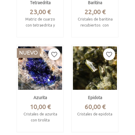
Tetraedrita
Baritina
Precio
Precio
23,00 €
22,00 €
Matriz de cuarzo
Cristales de baritina
con tetraedrita y
recubiertos con
blenda
calcofanita y calcita
Casapalca, Chicla
Mina Haití, La Unión,
District, Huarochirí,
Murcia.
NUEVO
favorite_border
favorite_border
Lima, Peru
Pieza de 6.7 x 5.5 x
Mide 3.3 x 3.3 x 1.8
3.7 cm. Cristales
cm.
tabulares de 6 x 3
cm.
Azurita
Epidota
Precio
Precio
10,00 €
60,00 €
Cristales de azurita
Cristales de epidota
con tirolita
Aija, Áncash, Peru
Mina Delfina,