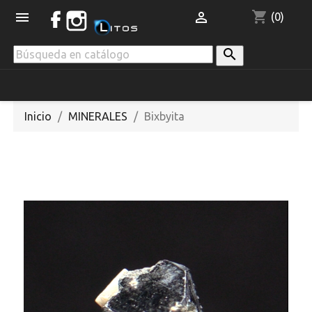
shopping_cart


(0)

Inicio
MINERALES
Bixbyita