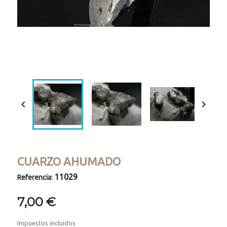
Loaded
:
Progress
:
Unmute
0%
0%


CUARZO AHUMADO
11029
Referencia:
7,00 €
Impuestos incluidos