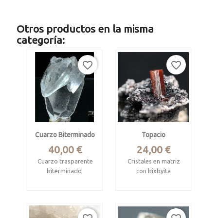
Otros productos en la misma
categoría:
favorite_border
favorite_border
Cuarzo Biterminado
Topacio
Precio
Precio
40,00 €
24,00 €
Cuarzo trasparente
Cristales en matriz
biterminado
con bixbyita
Corinto, Minas
Tepetate, Villa de
Gerais, Brasil
Arriaga, San Luis
Potosí, Mexico
Mide 6 x 3.8 x 2.8