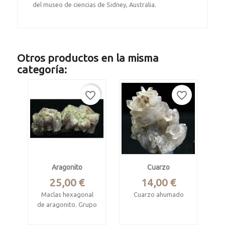
del museo de ciencias de Sidney, Australia.
Otros productos en la misma
categoría:
favorite_border
favorite_border
Aragonito
Cuarzo
Precio
Precio
25,00 €
14,00 €
Maclas hexagonal
Cuarzo ahumado
de aragonito. Grupo
Mina Los Pajaritos,
de cristales
La Unión, Murcia