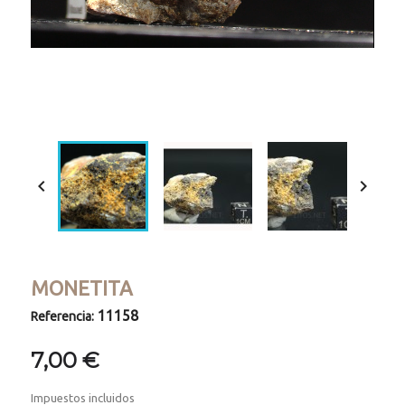
Loaded
:
Progress
:
Unmute
0%
0%


MONETITA
11158
Referencia:
7,00 €
Impuestos incluidos