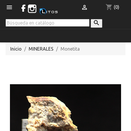
shopping_cart


(0)

Inicio
MINERALES
Monetita