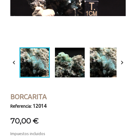
Loaded
:
Progress
:
Unmute
0%
0%


BORCARITA
12014
Referencia:
70,00 €
Impuestos incluidos