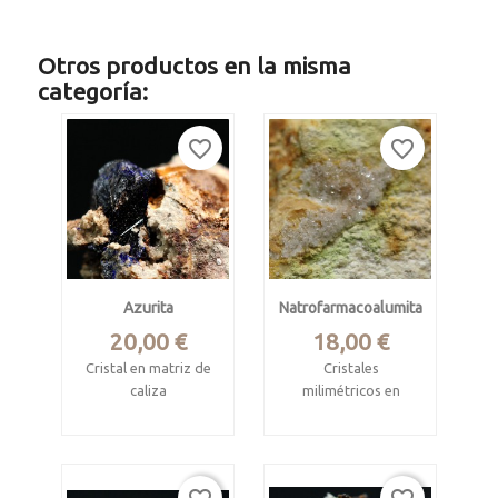
Otros productos en la misma
categoría:
favorite_border
favorite_border
Azurita
Natrofarmacoalumita
Precio
Precio
20,00 €
18,00 €
Cristal en matriz de
Cristales
caliza
milimétricos en
matriz de cuarzo
Touissit, Jerada,
Marruecos
Mina Maria Josefa,
Rodalquilar, Almería
Pieza 4.5 x 3.5 x 2.4