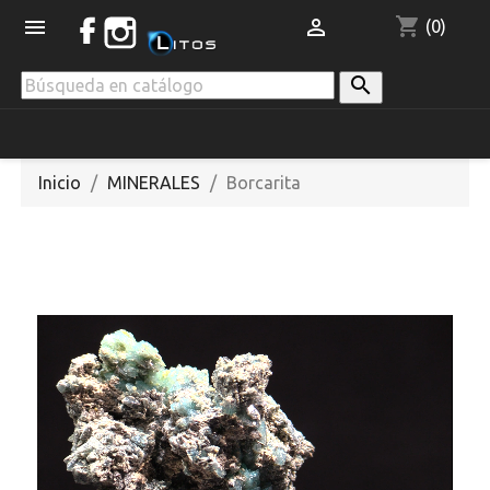
shopping_cart


(0)

Inicio
MINERALES
Borcarita