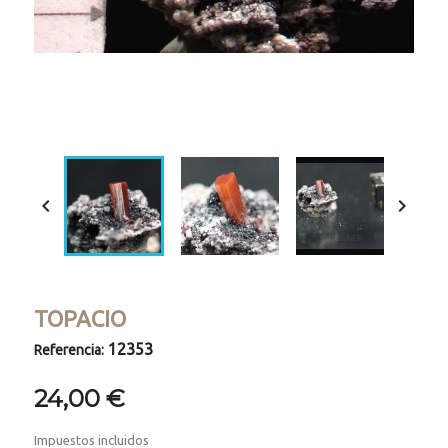
Loaded
:
Progress
:
Unmute
0%
0%


TOPACIO
12353
Referencia:
24,00 €
Impuestos incluidos