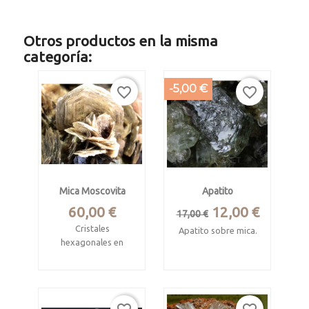
Otros productos en la misma
categoría:
-5,00 €
favorite_border
favorite_border
Mica Moscovita
Apatito
Precio
Precio
Precio
60,00 €
12,00 €
17,00 €
base
Cristales
Apatito sobre mica.
hexagonales en
Panasqueira,
matriz
Portugal.
de clevelandita
cristalizada.
Pieza de 5.5 x 4.5 x
2.5 cm. Cristales de
Araçuaí, Minas