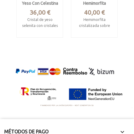
Yeso Con Celestina
Hemimorfita
función del ángulo
Precio
Precio
36,00 €
40,00 €
con el que se
disponga la pieza.
Cristal de yeso
Hemimorfita
selenita con cristales
cristalizada sobre
aciculares de
matriz de limonita
celestina
Mina Ojuela, Mapimí,
Pilar de Jaravia,
Durango, Méjico.
Pulpí, Almeria.
Mide 10.5 x 8 x 3.8
Mide 16 x 8 x 2 cm.
cm
Yeso transparente.

MÉTODOS DE PAGO