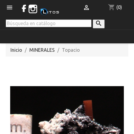
shopping_cart


(0)

Inicio
MINERALES
Topacio