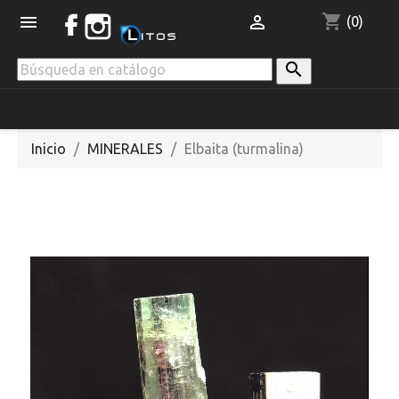
shopping_cart


(0)

Inicio
MINERALES
Elbaita (turmalina)