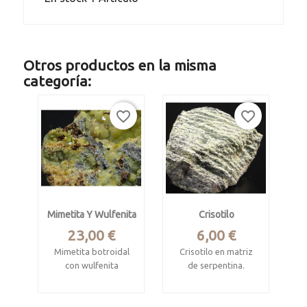
Otros productos en la misma
categoría:
favorite_border
favorite_border
Mimetita Y Wulfenita
Crisotilo
Precio
Precio
23,00 €
6,00 €
Mimetita botroidal
Crisotilo en matriz
con wulfenita
de serpentina.
Mina Ojuela, Mapimí,
Gualba, Barcelona,
Durango, Méjico.
España.