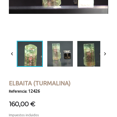
Loaded
:
Progress
:
Unmute
0%
0%


ELBAITA (TURMALINA)
12426
Referencia:
160,00 €
Impuestos incluidos