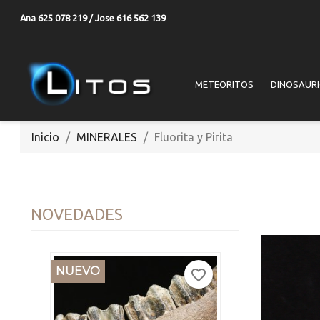
Ana 625 078 219 / Jose 616 562 139
METEORITOS
DINOSAUR
Inicio
MINERALES
Fluorita y Pirita
NUEVO
NOVEDADES
NUEVO
favorite_border