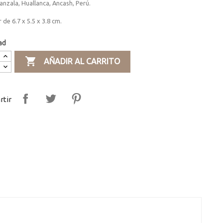
nzala, Huallanca, Ancash, Perú.
 de 6.7 x 5.5 x 3.8 cm.
ad

AÑADIR AL CARRITO
tir