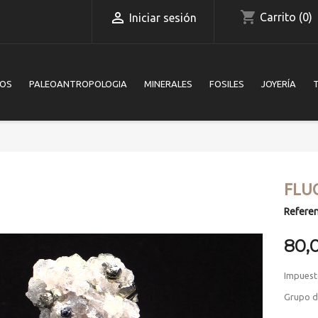
shopping_cart

Carrito
(0)
Iniciar sesión
IOS
PALEOANTROPOLOGIA
MINERALES
FOSILES
JOYERÍA
FLUO
Referen
80,
Impuest
Grupo de