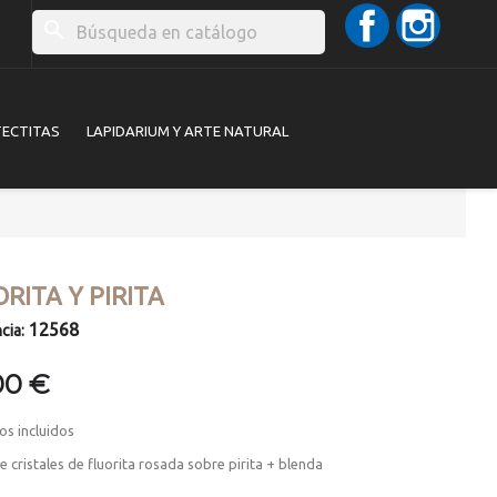
Facebook
Instag
search
TECTITAS
LAPIDARIUM Y ARTE NATURAL
RITA Y PIRITA
12568
cia:
00 €
os incluidos
 cristales de fluorita rosada sobre pirita + blenda