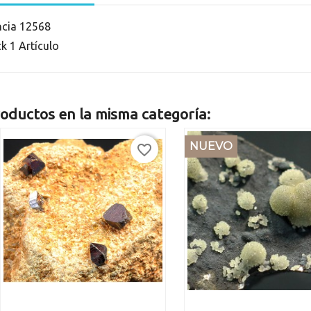
ncia
12568
ck
1 Artículo
oductos en la misma categoría:
NUEVO
favorite_border