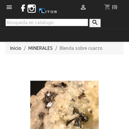
shopping_cart


(0)

Inicio
MINERALES
Blenda sobre cuarzo