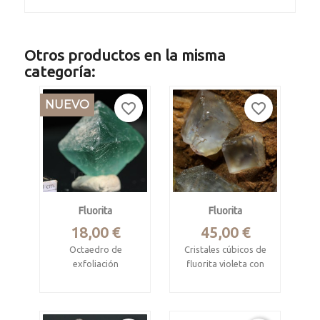
Otros productos en la misma
categoría:
NUEVO
favorite_border
favorite_border
Fluorita
Fluorita
Precio
Precio
18,00 €
45,00 €
Octaedro de
Cristales cúbicos de
exfoliación
fluorita violeta con
cuarzo
Mina Xianghuapu,
Linwu Co.,
La Collada, Asturias
Chenzhou, Hunan,