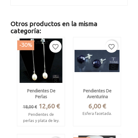
Otros productos en la misma
categoría:
-30%
favorite_border
favorite_border
Pendientes De
Pendientes De
Perlas
Aventurina
Precio
Precio
Precio
12,60 €
6,00 €
18,00 €
base
Esfera facetada.
Pendientes de
perlas y plata de ley.
Miden 10 mm de
diámetro
Elegante diseño
realizado con perla