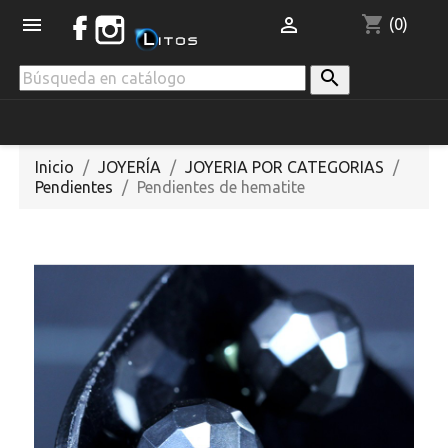
shopping_cart


(0)

Inicio
JOYERÍA
JOYERIA POR CATEGORIAS
Pendientes
Pendientes de hematite