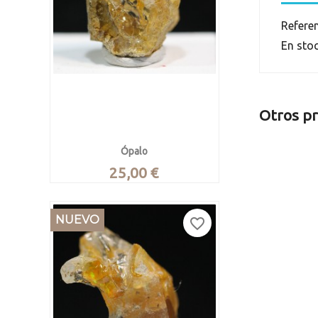
Refere
En sto
Otros pr
Ópalo
Precio
25,00 €
Ópalo noble en bruto
INFO

Vista rápida
Wello, Amhara, Etiopía.
NUEVO
favorite_border
Pieza de 2.5 x 1.8 x 1.5 cm. Pesa
7.1 gramos