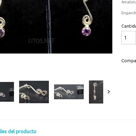
Amatist
Enganch
Cantid
Compar

lles del producto