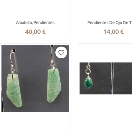
Amatista, Pendientes
Pendientes De Ojo De T
Precio
Precio
40,00 €
14,00 €
Amatista facetada engastada en
Pendientes de Cuarzo var


Vista rápida
Vista rápida
crucifijo de plata. 5 amatistas por
Ojo de Tigre y Plata de L
pieza.
favorite_border
El cuarzo procede de Sudáf
Minas Gerais, Brasil
Cabujón circular pulido
Mide 3 x 1.3 cm.
Cierre gancho.
Engaste en plata de ley. Enganche
Mide 9 mm de diámetro y 
tipo romano.
2.9 gr.