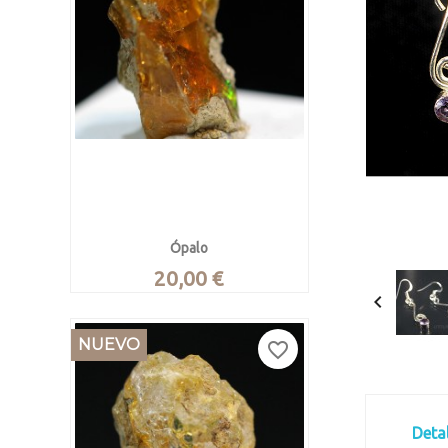
Ópalo
Precio
20,00 €

Ópalo noble en bruto
INFO

Vista rápida
Wello, Amhara, Etiopía.
NUEVO
favorite_border
Pieza de 2.4 x 1.5 x 1 cm. Pesa 2.69
gramos
Deta