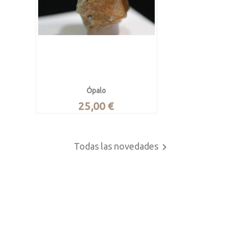
Ópalo
Precio
25,00 €
Ópalo noble en bruto
INFO

Vista rápida
Wello, Amhara, Etiopía.
favorite_border
favorite_border
favorite_border
favorite_border
favorite_border
Todas las novedades

Pieza de 2.7 x 1.7 x 1.4 cm. Pesa
5.16 gramos