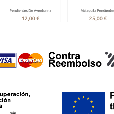
Pendientes De Aventurina
Malaquita Pendiente
Precio
Precio
12,00 €
25,00 €
Pendientes de aventurina verde
Cabujones tipo gota.


Vista rápida
Vista rápida
Proceden de la India.
Procede de R.D. Cong
Miden 2.3 x 1 cm.
Enganche romano en plata de ley,
Miden 1.2 x 0.9 cm.
Enganche tipo romano en pl
ley.