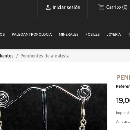
shopping_cart

Carrito
(0)
Iniciar sesión
IOS
PALEOANTROPOLOGIA
MINERALES
FOSILES
JOYERÍA
dientes
Pendientes de amatista
PEN
Referen
19,
Impuest
Amatista