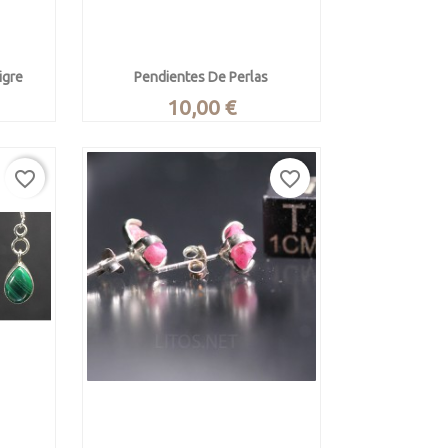
igre
Pendientes De Perlas
Precio
10,00 €
iedad
Pendientes de perlas y plata de

Vista rápida
ey.
ley.
favorite_border
favorite_border
rica.
Diseño clasico de perla blanca de
.
agua dulce de 9 mm de diámetro,
prodecende de Filipinas, engarza
en plata de ley y con cierre tipo
presión.
pesan