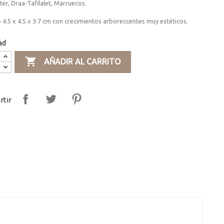
ter, Draa-Tafilalet, Marruecos.
 4.5 x 4.5 x 3.7 cm con crecimientos arboreccentes muy estéticos.
ad

AÑADIR AL CARRITO
tir