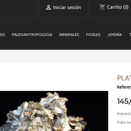
shopping_cart

Carrito
(0)
Iniciar sesión
IOS
PALEOANTROPOLOGIA
MINERALES
FOSILES
JOYERÍA
PLA
Referen
145
Impuest
Plata na