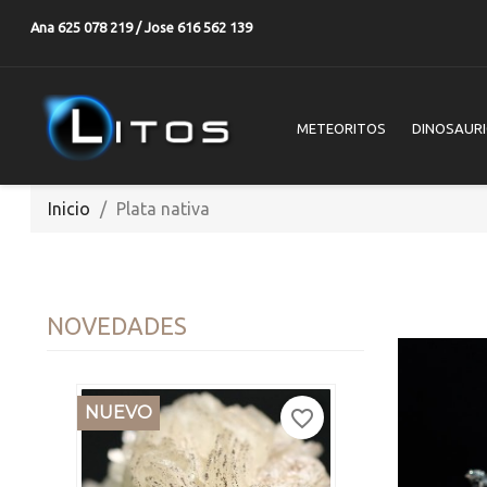
Ana 625 078 219 / Jose 616 562 139
METEORITOS
DINOSAUR
Inicio
Plata nativa
NOVEDADES
NUEVO
favorite_border