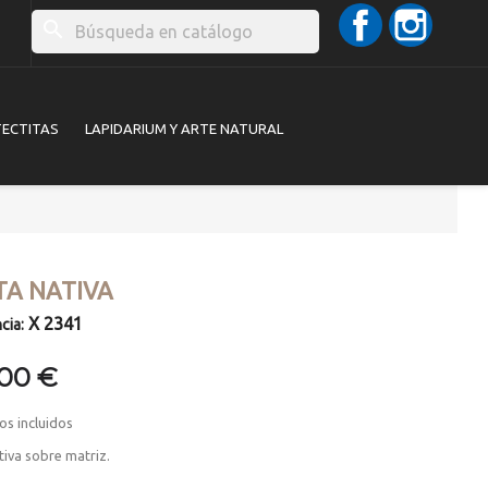
Facebook
Instag
search
TECTITAS
LAPIDARIUM Y ARTE NATURAL
TA NATIVA
X 2341
cia:
,00 €
os incluidos
tiva sobre matriz.