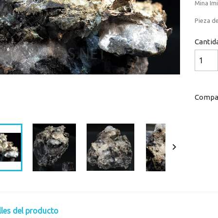
Mina Imi
Pieza de
Cantid
Compar

lles del producto