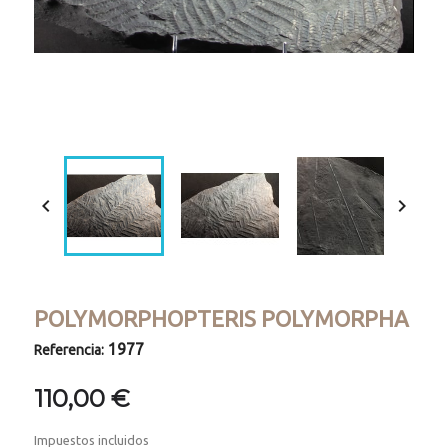
Loaded
:
Progress
:
Unmute
0%
0%


POLYMORPHOPTERIS POLYMORPHA
1977
Referencia:
110,00 €
Impuestos incluidos