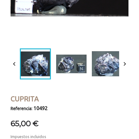
Loaded
:
Progress
:
Unmute
0%
0%


CUPRITA
10492
Referencia:
65,00 €
Impuestos incluidos