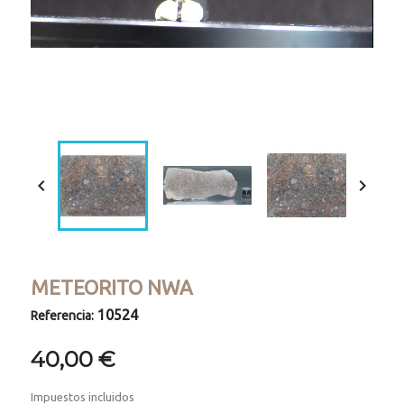
Loaded
:
Progress
:
Unmute
0%
0%


METEORITO NWA
10524
Referencia:
40,00 €
Impuestos incluidos