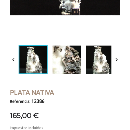
Loaded
:
Progress
:
Unmute
0%
0%


PLATA NATIVA
12386
Referencia:
165,00 €
Impuestos incluidos