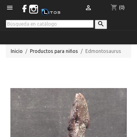
shopping_cart


(0)

Inicio
Productos para niños
Edmontosaurus