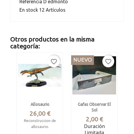
Referencia
D edmonto
En stock
12 Artículos
Otros productos en la misma
categoría:
NUEVO
favorite_border
favorite_border
Allosaurio
Gafas Observar El
Sol
Precio
26,00 €
Precio
2,00 €
Reconstruccion de
Duración
allosaurio.
Limitada