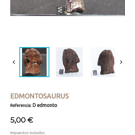
Loaded
:
Progress
:
Unmute
0%
0%


EDMONTOSAURUS
D edmonto
Referencia:
5,00 €
Impuestos incluidos