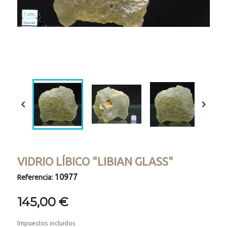
Loaded
:
Progress
:
Unmute
0%
0%


VIDRIO LÍBICO "LIBIAN GLASS"
10977
Referencia:
145,00 €
Impuestos incluidos