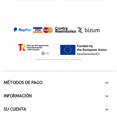
Mide 2.7 cm. 2 x 0.8
cm de sección
Mide 3.5 x 2.4 x 2
cm.

MÉTODOS DE PAGO

INFORMACIÓN

SU CUENTA