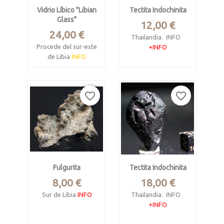
Vidrio Líbico "libian
Tectita Indochinita
Glass"
Precio
12,00 €
Precio
24,00 €
Thailandia.
INFO
Procede del sur-este
+INFO
de Libia
INFO
Pesa 11.09 gramos.
Mide 3.5 x 3 x 0.5
Mide 4.3 x 1.9 x 1.4
cm.
cm.
favorite_border
favorite_border
Pesa 4.47 gramos.
Fulgurita
Tectita Indochinita
Precio
Precio
8,00 €
18,00 €
Sur de Libia
INFO
Thailandia.
INFO
+INFO
Pesa 1.69 gramos.
Pesa 17.77 gramos.