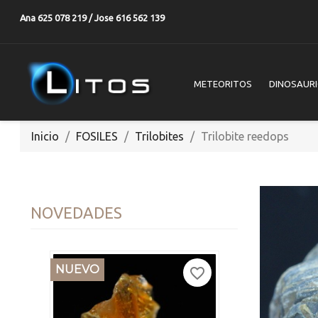
Ana 625 078 219 / Jose 616 562 139
METEORITOS
DINOSAUR
Inicio
FOSILES
Trilobites
Trilobite reedops
NOVEDADES
NUEVO
favorite_border