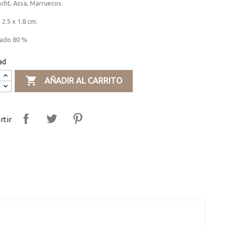
cht, Assa, Marruecos.
 2.5 x 1.8 cm.
ado 80 %
ad

AÑADIR AL CARRITO
tir