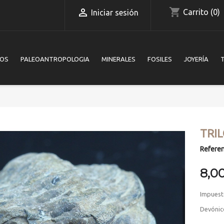
shopping_cart

Carrito
(0)
Iniciar sesión
IOS
PALEOANTROPOLOGIA
MINERALES
FOSILES
JOYERÍA
TRI
Referen
8,0
Impuest
Devónic