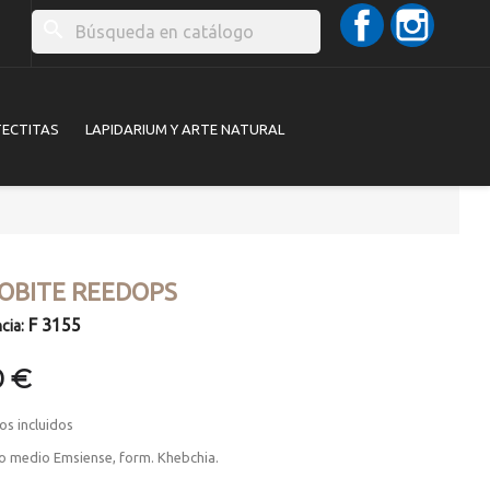
Facebook
Instag
search
TECTITAS
LAPIDARIUM Y ARTE NATURAL
LOBITE REEDOPS
F 3155
cia:
0 €
os incluidos
o medio Emsiense, form. Khebchia.