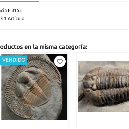
ncia
F 3155
ck
1 Artículo
oductos en la misma categoría:
NUEVO
VENDIDO
favorite_border