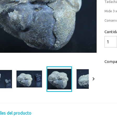
Tadacha
Mide 3 x
Conserv
Cantid
Compar

lles del producto