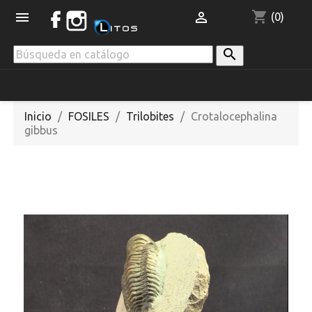
shopping_cart


(0)

Inicio
FOSILES
Trilobites
Crotalocephalina
gibbus