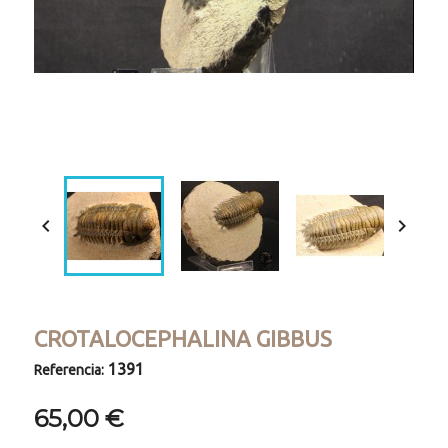
Loaded
:
Progress
:
Unmute
0%
0%


CROTALOCEPHALINA GIBBUS
1391
Referencia:
65,00 €