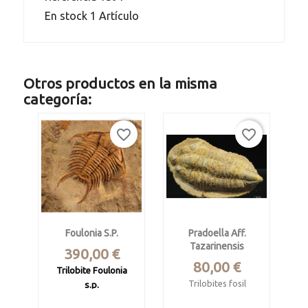
En stock
1 Artículo
Otros productos en la misma
categoría:
favorite_border
favorite_border
Foulonia S.p.
Pradoella Aff.
Tazarinensis
Precio
390,00 €
Precio
80,00 €
Trilobite Foulonia
Trilobites fosil
s.p.