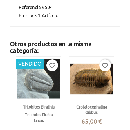
Referencia
6504
En stock
1 Artículo
Otros productos en la misma
categoría:
VENDIDO
favorite_border
favorite_border
Trilobites Elrathia
Crotalocephalina
Gibbus
Trilobites Elratia
Precio
65,00 €
kingii,