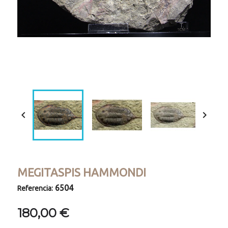
Loaded
:
Progress
:
Unmute
0%
0%


MEGITASPIS HAMMONDI
6504
Referencia:
180,00 €