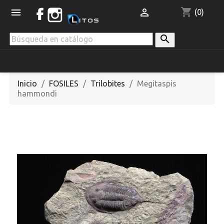
shopping_cart


(0)

Inicio
FOSILES
Trilobites
Megitaspis
hammondi