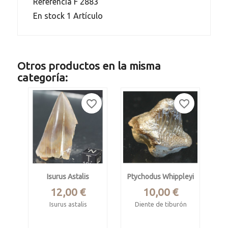
Referencia
F 2883
En stock
1 Artículo
Otros productos en la misma
categoría:
favorite_border
favorite_border
Isurus Astalis
Ptychodus Whippleyi
Precio
Precio
12,00 €
10,00 €
Isurus astalis
Diente de tiburón
Mioceno.
Cretácico, form.