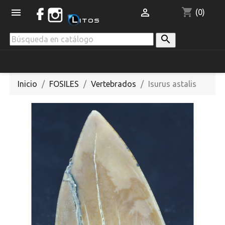
shopping_cart


(0)

Inicio
FOSILES
Vertebrados
Isurus astalis