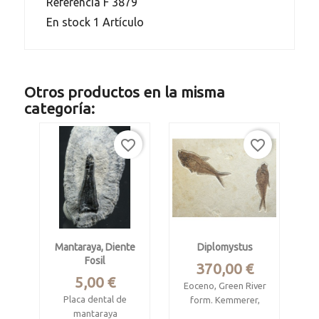
Referencia
F 3879
En stock
1 Artículo
Otros productos en la misma
categoría:
favorite_border
favorite_border
Mantaraya, Diente
Diplomystus
Fosil
Precio
370,00 €
Precio
5,00 €
Eoceno, Green River
Placa dental de
form. Kemmerer,
mantaraya
Wyoming, USA.