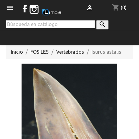
shopping_cart


(0)

Inicio
FOSILES
Vertebrados
Isurus astalis