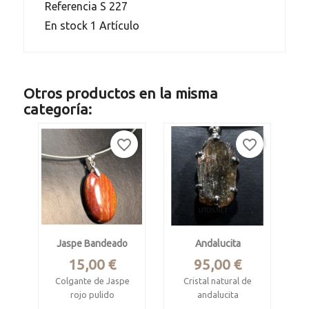
Referencia
S 227
En stock
1 Artículo
Otros productos en la misma
categoría:
favorite_border
favorite_border
Jaspe Bandeado
Andalucita
Precio
Precio
15,00 €
95,00 €
Colgante de Jaspe
Cristal natural de
rojo pulido
andalucita
Procede