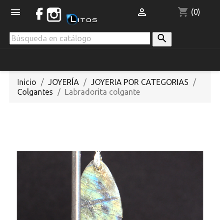
shopping_cart


(0)

Inicio
JOYERÍA
JOYERIA POR CATEGORIAS
Colgantes
Labradorita colgante