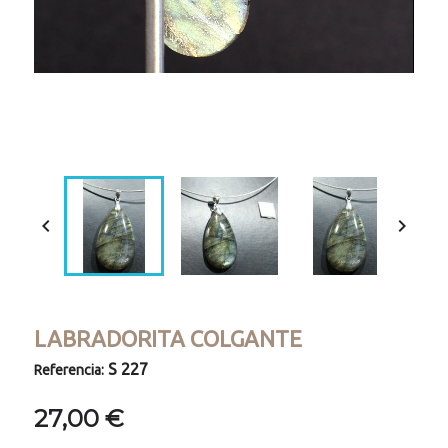
Loaded
:
Progress
:
Unmute
0%
0%


LABRADORITA COLGANTE
S 227
Referencia:
27,00 €