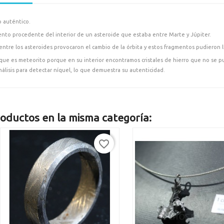
 auténtico.
nto procedente del interior de un asteroide que estaba entre Marte y Júpiter.
ntre los asteroides provocaron el cambio de la órbita y estos fragmentos pudieron lle
ue es meteorito porque en su interior encontramos cristales de hierro que no se p
análisis para detectar níquel, lo que demuestra su autenticidad.
oductos en la misma categoría:
favorite_border