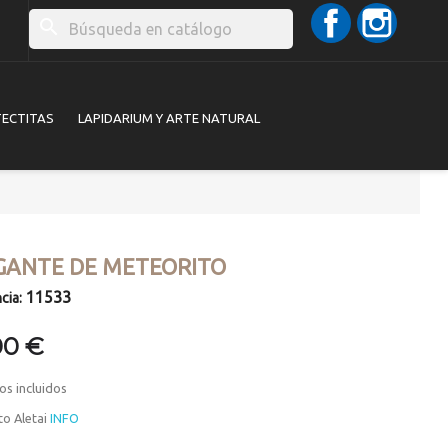
Facebook
Instag
search
TECTITAS
LAPIDARIUM Y ARTE NATURAL
GANTE DE METEORITO
11533
cia:
00 €
os incluidos
to Aletai
INFO