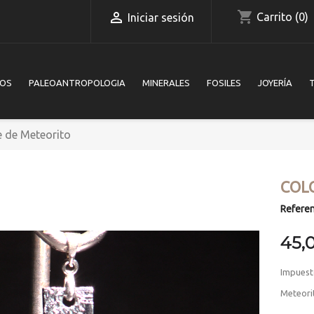
shopping_cart

Carrito
(0)
Iniciar sesión
IOS
PALEOANTROPOLOGIA
MINERALES
FOSILES
JOYERÍA
e de Meteorito
COL
Referen
45,
Impuest
Meteori