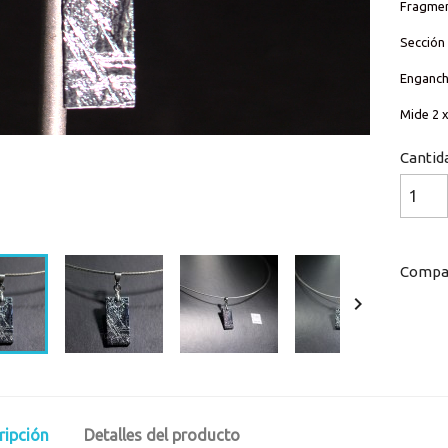
Fragmen
Sección
Enganc
Mide 2 
Cantid
Loaded
:
Progress
:
0%
0%
Compar

ripción
Detalles del producto