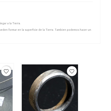
gar a la Tierra.
ueden formar en la superficie de la Tierra. Tambien podemos hacer un
favorite_border
favorite_border