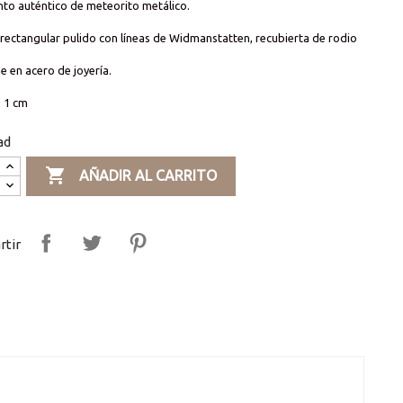
to auténtico de meteorito metálico.
 rectangular
pulido con líneas de Widmanstatten, recubierta de rodio
he en
acero de joyería.
x 1 cm
ad

AÑADIR AL CARRITO
tir