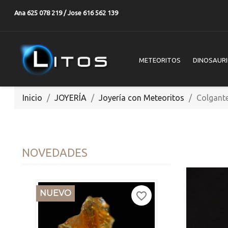
Ana 625 078 219 / Jose 616 562 139
METEORITOS
DINOSAUR
Inicio
JOYERÍA
Joyería con Meteoritos
Colgant
NOVEDADES
NUEVO
favorite_border