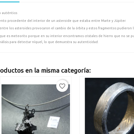
 auténtico.
nto procedente del interior de un asteroide que estaba entre Marte y Júpiter.
ntre los asteroides provocaron el cambio de la órbita y estos fragmentos pudieron lle
ue es meteorito porque en su interior encontramos cristales de hierro que no se p
análisis para detectar níquel, lo que demuestra su autenticidad.
oductos en la misma categoría:
favorite_border