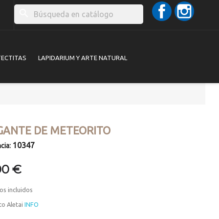
Facebook
Instag
search
TECTITAS
LAPIDARIUM Y ARTE NATURAL
GANTE DE METEORITO
10347
cia:
00 €
os incluidos
to Aletai
INFO