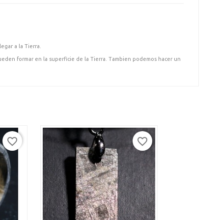
gar a la Tierra.
ueden formar en la superficie de la Tierra. Tambien podemos hacer un
favorite_border
favorite_border