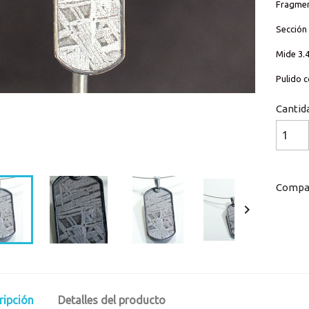
Fragmen
Sección 
Mide 3.4
Pulido 
Cantid
Loaded
:
Progress
:
0%
0%
Compar

ripción
Detalles del producto