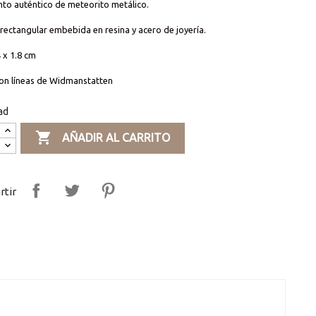
to auténtico de meteorito metálico.
rectangular embebida en resina y acero de joyería.
 x 1.8 cm
con líneas de Widmanstatten
ad

AÑADIR AL CARRITO
tir