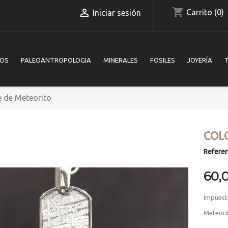
shopping_cart

Carrito
(0)
Iniciar sesión
IOS
PALEOANTROPOLOGIA
MINERALES
FOSILES
JOYERÍA
e de Meteorito
COL
Referen
60,
Impuest
Meteori