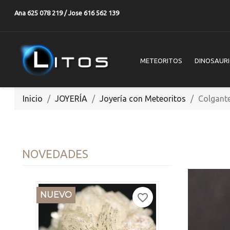
Ana 625 078 219 / Jose 616 562 139
METEORITOS
DINOSAUR
Inicio
JOYERÍA
Joyería con Meteoritos
Colgant
NOVEDADES
NUEVO
favorite_border