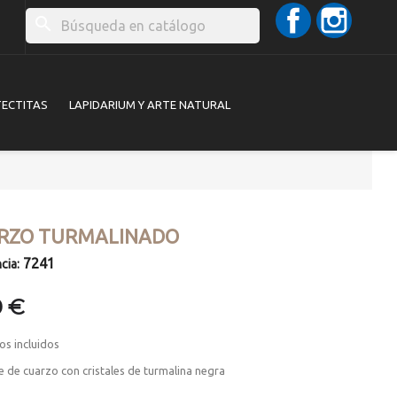
Facebook
Instag
search
TECTITAS
LAPIDARIUM Y ARTE NATURAL
RZO TURMALINADO
7241
cia:
0 €
os incluidos
 de cuarzo con cristales de turmalina negra