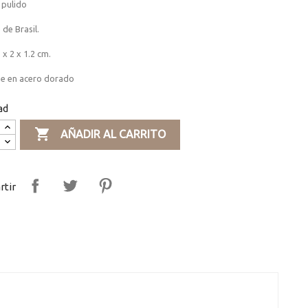
pulido
de Brasil.
 x 2 x 1.2 cm.
e en acero dorado
ad

AÑADIR AL CARRITO
tir