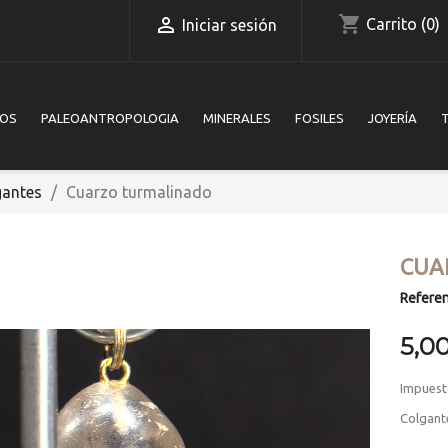
shopping_cart

Carrito
(0)
Iniciar sesión
IOS
PALEOANTROPOLOGIA
MINERALES
FOSILES
JOYERÍA
gantes
Cuarzo turmalinado
CUA
Referen
5,0
Impuest
Colgante