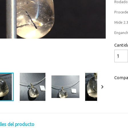
Rodado 
Procede 
Mide 2.3
Enganch
Cantid
Loaded
:
Progress
:
0%
0%
Compar

lles del producto