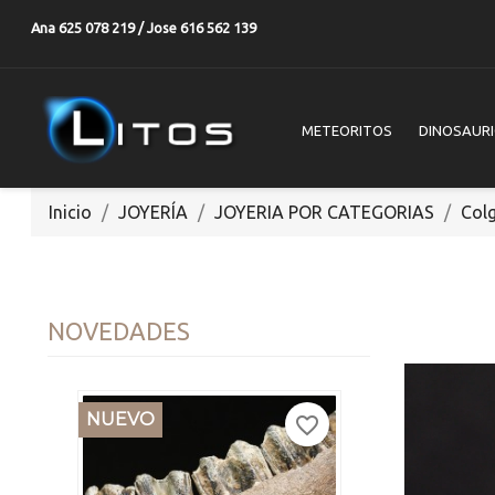
Ana 625 078 219 / Jose 616 562 139
METEORITOS
DINOSAUR
Inicio
JOYERÍA
JOYERIA POR CATEGORIAS
Col
NOVEDADES
NUEVO
favorite_border