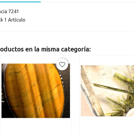
ncia
7241
ck
1 Artículo
oductos en la misma categoría:
favorite_border