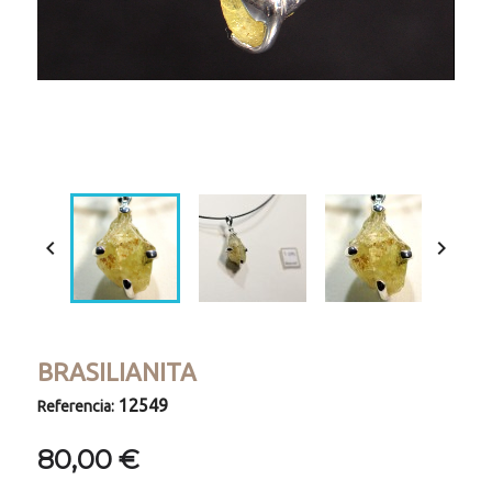
Loaded
:
Progress
:
Unmute
0%
0%


BRASILIANITA
12549
Referencia:
80,00 €