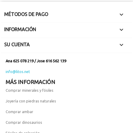
capuchón en plata
de ley.

MÉTODOS DE PAGO

INFORMACIÓN

SU CUENTA
Ana 625 078 219 / Jose 616 562 139
info@litos.net
MÁS INFORMACIÓN
Comprar minerales y fósiles
Joyería con piedras naturales
Comprar ambar
Comprar dinosaurios
Fósiles de colección