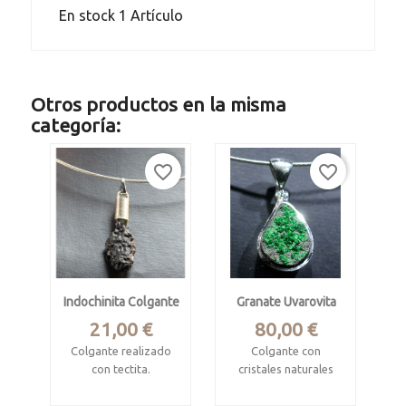
En stock
1 Artículo
Otros productos en la misma
categoría:
favorite_border
favorite_border
Indochinita Colgante
Granate Uvarovita
Precio
Precio
21,00 €
80,00 €
Colgante realizado
Colgante con
con tectita.
cristales naturales
Thailandia.
INFO
Saranovskii Mine,