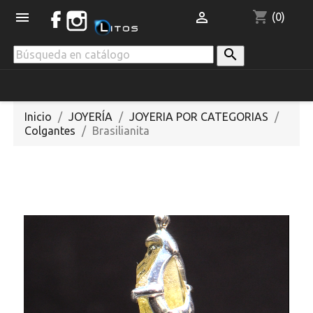
shopping_cart


(0)

Inicio
JOYERÍA
JOYERIA POR CATEGORIAS
Colgantes
Brasilianita