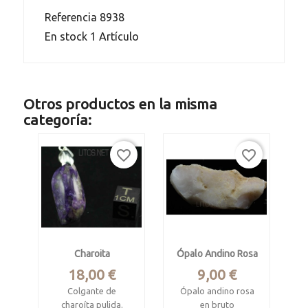
Referencia
8938
En stock
1 Artículo
Otros productos en la misma
categoría:
favorite_border
favorite_border
Charoita
Ópalo Andino Rosa
Precio
Precio
18,00 €
9,00 €
Colgante de
Ópalo andino rosa
charoíta pulida.
en bruto