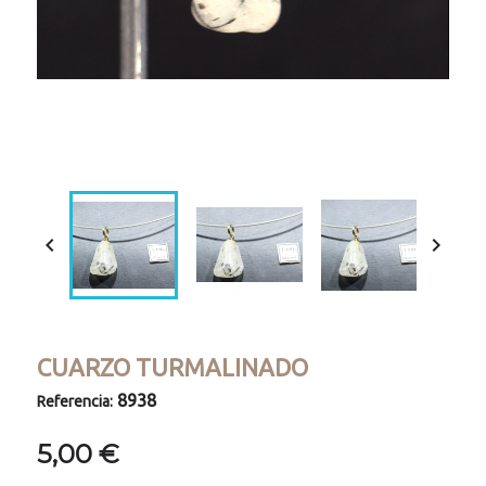
Loaded
:
Progress
:
Unmute
0%
0%


CUARZO TURMALINADO
8938
Referencia:
5,00 €