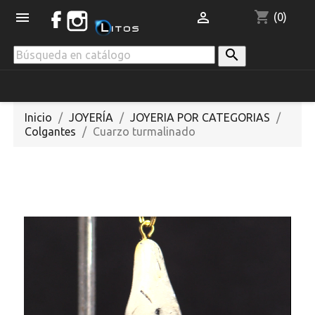
shopping_cart


(0)

Inicio
JOYERÍA
JOYERIA POR CATEGORIAS
Colgantes
Cuarzo turmalinado