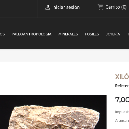
shopping_cart

Carrito
(0)
Iniciar sesión
IOS
PALEOANTROPOLOGIA
MINERALES
FOSILES
JOYERÍA
XIL
Referen
7,0
Impuest
Araucar