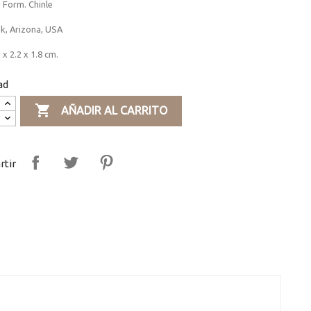
, Form. Chinle
k, Arizona, USA
 x 2.2 x 1.8 cm.
ad

AÑADIR AL CARRITO
tir