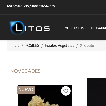
Ana 625 078 219 / Jose 616 562 139
METEORITOS
DINOSAUR
Inicio
FOSILES
Fósiles Vegetales
Xilópalo
NOVEDADES
NUEVO
favorite_border