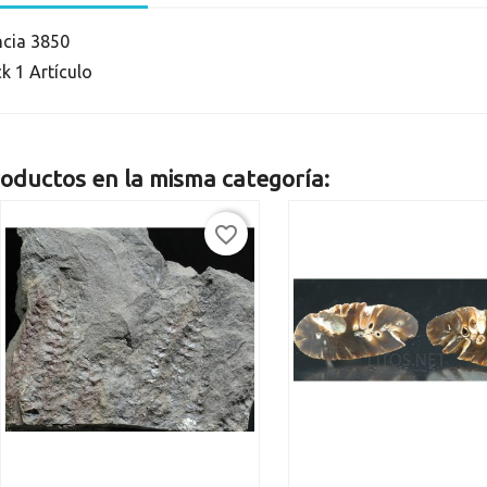
ncia
3850
ck
1 Artículo
oductos en la misma categoría:
favorite_border