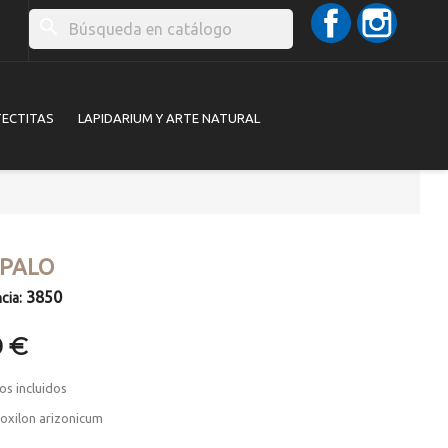
Facebook
Instag
search
TECTITAS
LAPIDARIUM Y ARTE NATURAL
ÓPALO
3850
cia:
0 €
os incluidos
ioxilon arizonicum