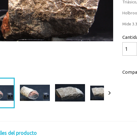
Triásico
Holbroo
Mide 3.3
Cantid
Loaded
:
Progress
:
0%
0%
Compar

lles del producto