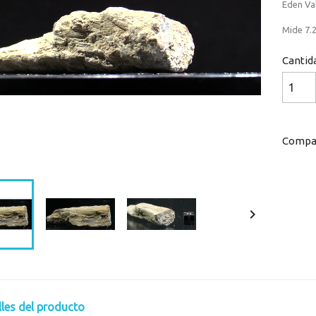
Eden Va
Mide 7.2
Cantid
Compar
Loaded
:
Progress
:
0%
0%

lles del producto