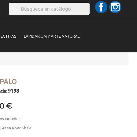
Facebook
Instag
search
TECTITAS
LAPIDARIUM Y ARTE NATURAL
ÓPALO
9198
cia:
00 €
os incluidos
 Green River Shale