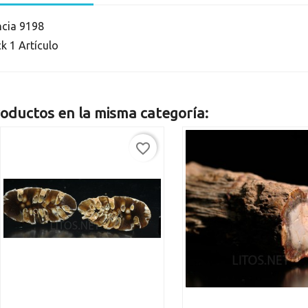
ncia
9198
ck
1 Artículo
oductos en la misma categoría:
favorite_border