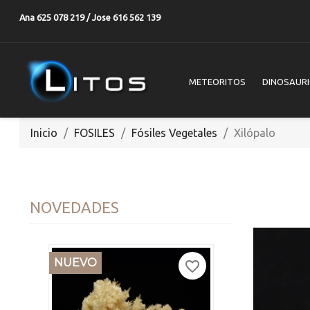
Ana 625 078 219 / Jose 616 562 139
METEORITOS
DINOSAUR
Inicio
FOSILES
Fósiles Vegetales
Xilópalo
NOVEDADES
NUEVO
favorite_border