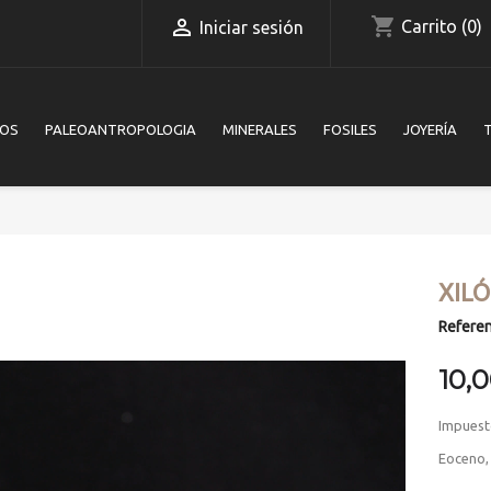
shopping_cart

Carrito
(0)
Iniciar sesión
IOS
PALEOANTROPOLOGIA
MINERALES
FOSILES
JOYERÍA
XIL
Referen
10,
Impuest
Eoceno,