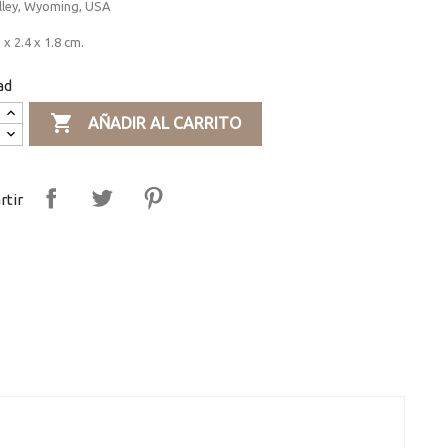
lley, Wyoming, USA
 x 2.4 x 1.8 cm.
ad

AÑADIR AL CARRITO
tir