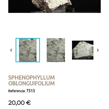
Loaded
:
Progress
:
Unmute
0%
0%


SPHENOPHYLLUM
OBLONGUIFOLIUM
7515
Referencia:
20,00 €