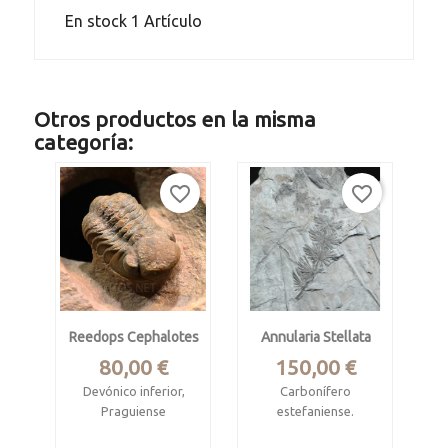
En stock
1 Artículo
Otros productos en la misma
categoría:
favorite_border
favorite_border
Reedops Cephalotes
Annularia Stellata
Precio
Precio
80,00 €
150,00 €
Devónico inferior,
Carbonífero
Praguiense
estefaniense.
El Atchana,
Villablino, León