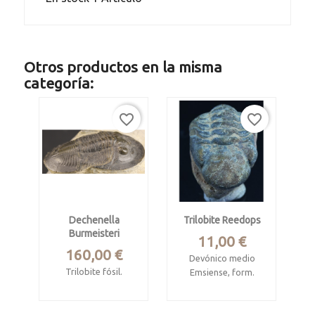
Otros productos en la misma
categoría:
favorite_border
favorite_border
Dechenella
Trilobite Reedops
Burmeisteri
Precio
11,00 €
Precio
160,00 €
Devónico medio
Trilobite fósil.
Emsiense, form.
Khebchia.
Devónico medio,
Formación
Hamar
Tadachacht, Assa,