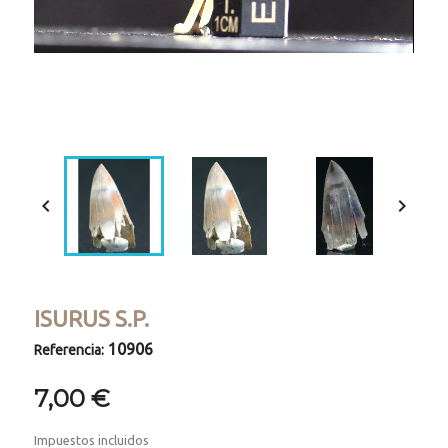
Loaded
:
Progress
:
Unmute
0%
0%


ISURUS S.P.
10906
Referencia:
7,00 €
Impuestos incluidos