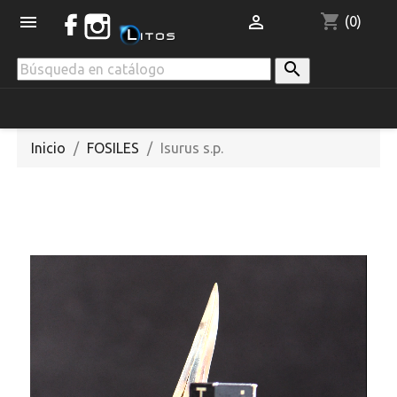
shopping_cart


(0)

Inicio
FOSILES
Isurus s.p.