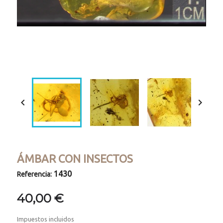
Loaded
:
Progress
:
Unmute
0%
0%


ÁMBAR CON INSECTOS
1430
Referencia:
40,00 €
Impuestos incluidos