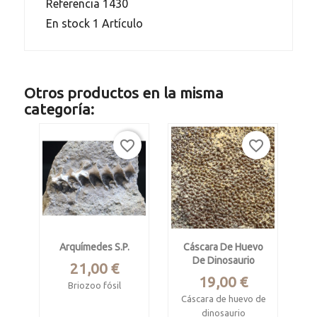
Referencia
1430
En stock
1 Artículo
Otros productos en la misma
categoría:
favorite_border
favorite_border
Arquímedes S.p.
Cáscara De Huevo
De Dinosaurio
Precio
21,00 €
Precio
19,00 €
Briozoo fósil
Cáscara de huevo de
Carbonífero
dinosaurio