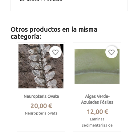
Otros productos en la misma
categoría:
favorite_border
favorite_border
Neuropteris Ovata
Algas Verde-
Azuladas Fósiles
Precio
20,00 €
Precio
12,00 €
Neuropteris ovata
Láminas
Carbonífero
sedimentarias de
estefaniense.
algas
verdeazuladas,