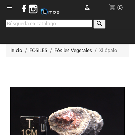
shopping_cart


(0)

Inicio
FOSILES
Fósiles Vegetales
Xilópalo