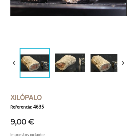
Loaded
:
Progress
:
Unmute
0%
0%


XILÓPALO
4635
Referencia:
9,00 €
Impuestos incluidos