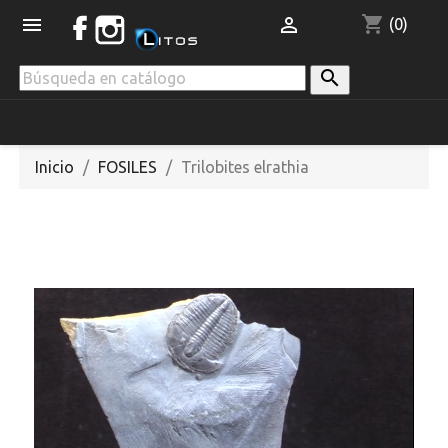
shopping_cart


(0)

Inicio
FOSILES
Trilobites elrathia
VENDIDO