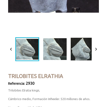
Loaded
:
Progress
:
Unmute
0%
0%


TRILOBITES ELRATHIA
2930
Referencia:
Trilobites Elratia kingii,
Cámbrico medio, Formación Wheeler. 520 millones de años.