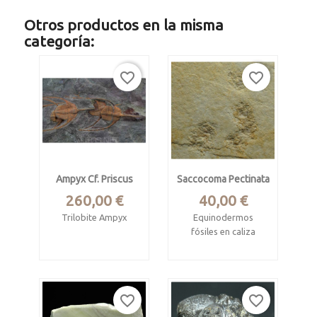
Otros productos en la misma
categoría:
favorite_border
favorite_border
Ampyx Cf. Priscus
Saccocoma Pectinata
Precio
Precio
260,00 €
40,00 €
Trilobite Ampyx
Equinodermos
fósiles en caliza
Ordovícico,
litográfica con
formación Fezouata.
pirolusita
Tanssikhte, Zagora,
Jurásico superior
favorite_border
favorite_border
Marruecos
Solnhofen, Alemania