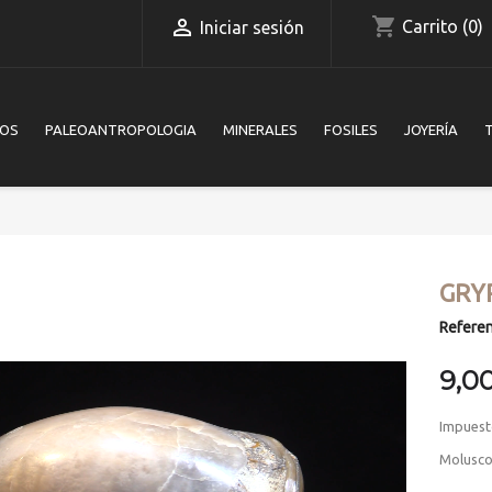
shopping_cart

Carrito
(0)
Iniciar sesión
IOS
PALEOANTROPOLOGIA
MINERALES
FOSILES
JOYERÍA
GRY
Referen
9,0
Impuest
Molusco