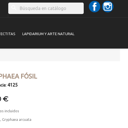
Facebook
Instag
search
TECTITAS
LAPIDARIUM Y ARTE NATURAL
PHAEA FÓSIL
4125
cia:
0 €
os incluidos
, Gryphaea arcuata