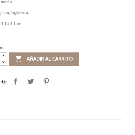
o medio.
ham, Inglaterra.
 3.1 x 3.1 cm
ad

AÑADIR AL CARRITO
tir