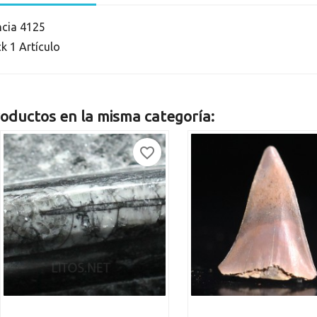
ncia
4125
ck
1 Artículo
oductos en la misma categoría:
favorite_border