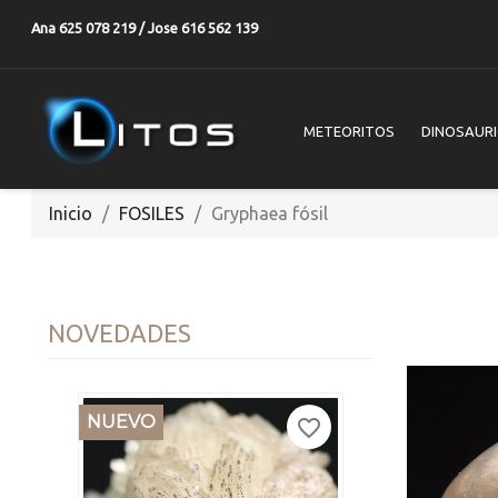
Ana 625 078 219 / Jose 616 562 139
METEORITOS
DINOSAUR
Inicio
FOSILES
Gryphaea fósil
NOVEDADES
NUEVO
favorite_border