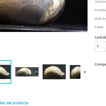
Jurásic
Fronding
Mide 6 x
Pulida
Cantid
Loaded
:
Progress
:
0%
0%
Compar

lles del producto