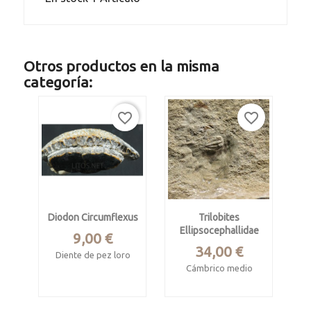
Otros productos en la misma
categoría:
favorite_border
favorite_border
Diodon Circumflexus
Trilobites
Ellipsocephallidae
Precio
9,00 €
Precio
34,00 €
Diente de pez loro
Cámbrico medio
Mioceno medio, 7
mill. años
Issafen, Marruecos