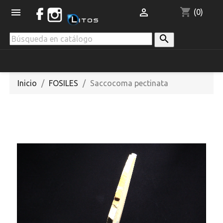
shopping_cart


(0)

Inicio
FOSILES
Saccocoma pectinata