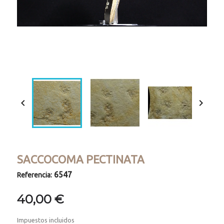
Loaded
:
Progress
:
Unmute
0%
0%


SACCOCOMA PECTINATA
6547
Referencia:
40,00 €
Impuestos incluidos