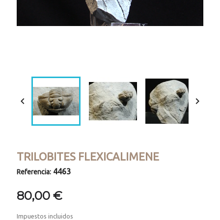
Loaded
:
Progress
:
Unmute
0%
0%


TRILOBITES FLEXICALIMENE
4463
Referencia:
80,00 €
Impuestos incluidos