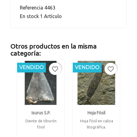
Referencia
4463
En stock
1 Artículo
Otros productos en la misma
categoría:
VENDIDO
VENDIDO
favorite_border
favorite_border
Isurus S.p.
Hoja Fósil
Diente de tiburón
Hoja fósil en caliza
fósil
litográfica.