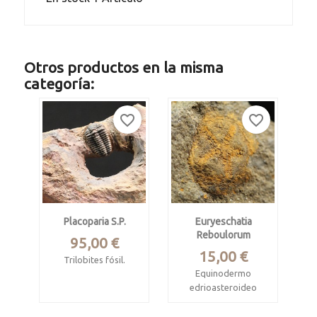
Otros productos en la misma
categoría:
favorite_border
favorite_border
Placoparia S.p.
Euryeschatia
Reboulorum
Precio
95,00 €
Precio
15,00 €
Trilobites fósil.
Equinodermo
Periodo Ordovícico
edrioasteroideo
sup. Formación
fósil
Fezouata.