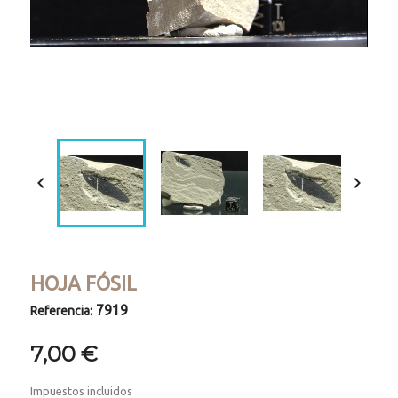
Loaded
:
Progress
:
Unmute
0%
0%


HOJA FÓSIL
7919
Referencia:
7,00 €
Impuestos incluidos