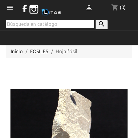
shopping_cart


(0)

Inicio
FOSILES
Hoja fósil