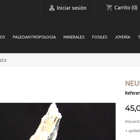
shopping_cart

Carrito
(0)
Iniciar sesión
IOS
PALEOANTROPOLOGIA
MINERALES
FOSILES
JOYERÍA
ata
NEU
Referen
45,
Impuest
+ aphle