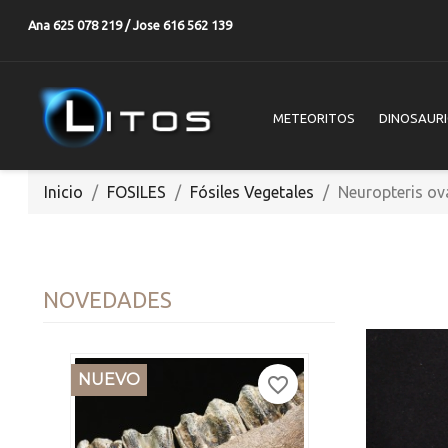
Ana 625 078 219 / Jose 616 562 139
METEORITOS
DINOSAUR
Inicio
FOSILES
Fósiles Vegetales
Neuropteris ov
NOVEDADES
NUEVO
favorite_border