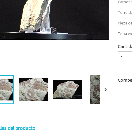
Carboní
Torre de
Pieza de
Toba vol
Cantid
Loaded
:
Progress
:
0%
0%
Compar

lles del producto