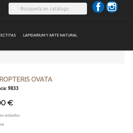
Facebook
Instag
search
TECTITAS
LAPIDARIUM Y ARTE NATURAL
ROPTERIS OVATA
9833
cia:
00 €
os incluidos
bia