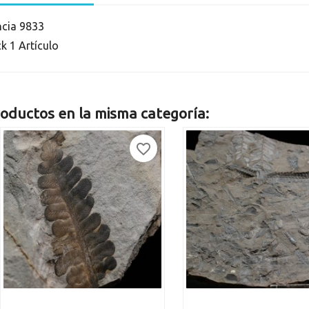
ncia
9833
ck
1 Artículo
oductos en la misma categoría:
favorite_border