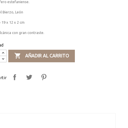
fero estefaniense.
l Bierzo, León
 19 x 12 x 2 cm
cánica con gran contraste.
ad

AÑADIR AL CARRITO
tir