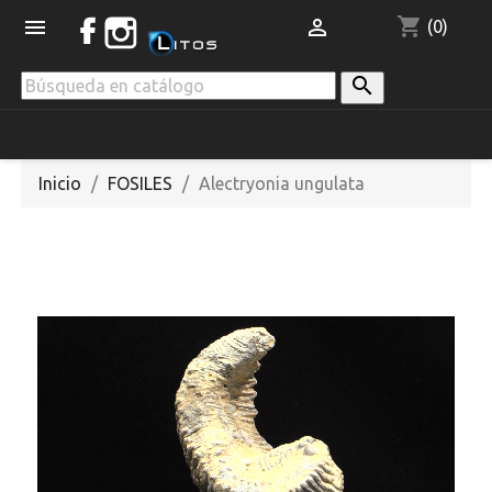
shopping_cart


(0)

Inicio
FOSILES
Alectryonia ungulata