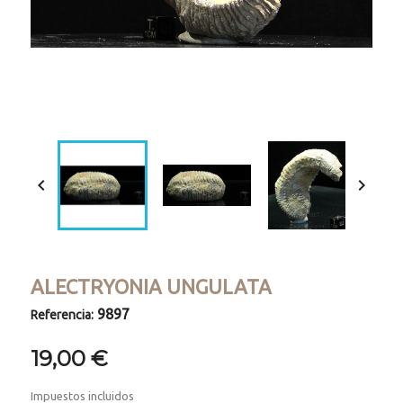
Loaded
:
Progress
:
Unmute
0%
0%


ALECTRYONIA UNGULATA
9897
Referencia:
19,00 €
Impuestos incluidos