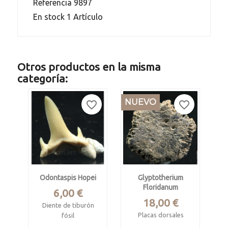
Referencia
9897
En stock
1 Artículo
Otros productos en la misma
categoría:
NUEVO
favorite_border
favorite_border
Odontaspis Hopei
Glyptotherium
Floridanum
Precio
6,00 €
Precio
18,00 €
Diente de tiburón
Placas dorsales
fósil