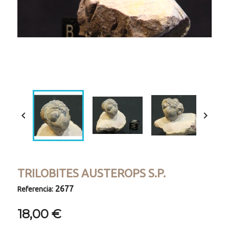
Loaded
:
Progress
:
Unmute
0%
0%


TRILOBITES AUSTEROPS S.P.
2677
Referencia:
18,00 €