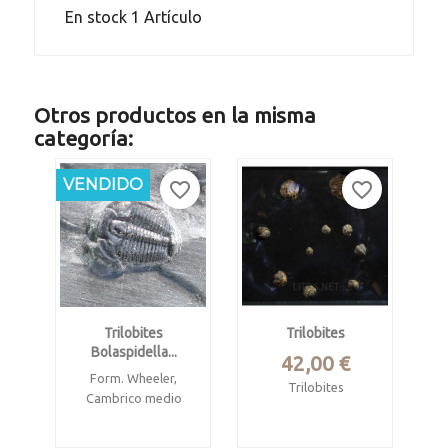
En stock
1 Artículo
Otros productos en la misma
categoría:
NUEVO
VENDIDO
favorite_border
favorite_border
Trilobites
Trilobites
Bolaspidella...
Precio
42,00 €
Form. Wheeler,
Trilobites
Cambrico medio
Phacopsidos.
House Range, Utah,,