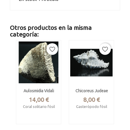
Otros productos en la misma
categoría:
favorite_border
favorite_border
Aulosmidia Vidali
Chicoreus Judeae
Precio
Precio
14,00 €
8,00 €
Coral solitario fósil
Gasterópodo fósil
Cretácico superior
Pleistoceno, Form.
Bermont
Lérida.