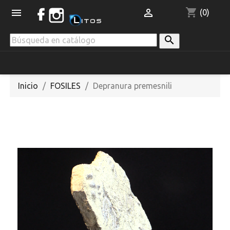
shopping_cart


(0)

Inicio
FOSILES
Depranura premesnili