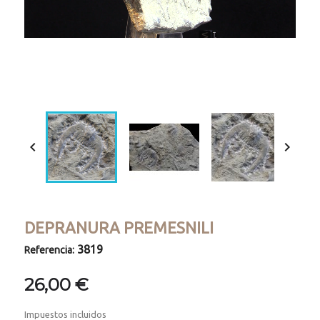
Loaded
:
Progress
:
Unmute
0%
0%


DEPRANURA PREMESNILI
3819
Referencia:
26,00 €
Impuestos incluidos