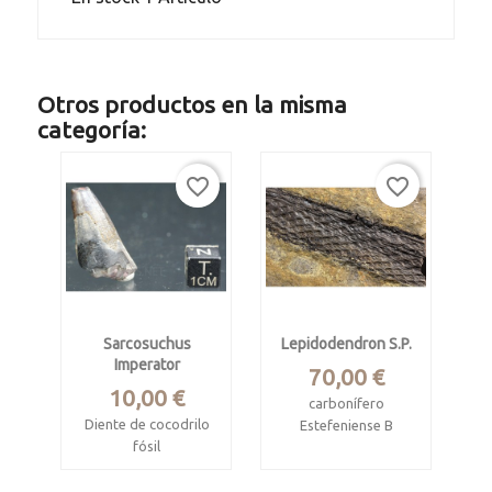
Otros productos en la misma
categoría:
favorite_border
favorite_border
Sarcosuchus
Lepidodendron S.p.
Imperator
Precio
70,00 €
Precio
10,00 €
carbonífero
Diente de cocodrilo
Estefeniense B
fósil
Cordillera cantábrica
Cretácico, form.