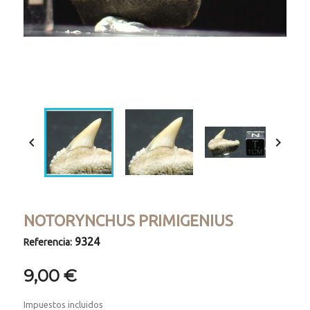
Loaded
:
Progress
:
Unmute
0%
0%


NOTORYNCHUS PRIMIGENIUS
9324
Referencia:
9,00 €
Impuestos incluidos